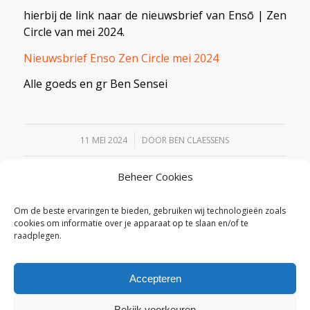
hierbij de link naar de nieuwsbrief van Ensō | Zen
Circle van mei 2024.
Nieuwsbrief Enso Zen Circle mei 2024
Alle goeds en gr Ben Sensei
/
11 MEI 2024
DOOR
BEN CLAESSENS
Beheer Cookies
Deel dit stuk
Om de beste ervaringen te bieden, gebruiken wij technologieën zoals
cookies om informatie over je apparaat op te slaan en/of te
raadplegen.
Accepteren
Bekijk voorkeuren