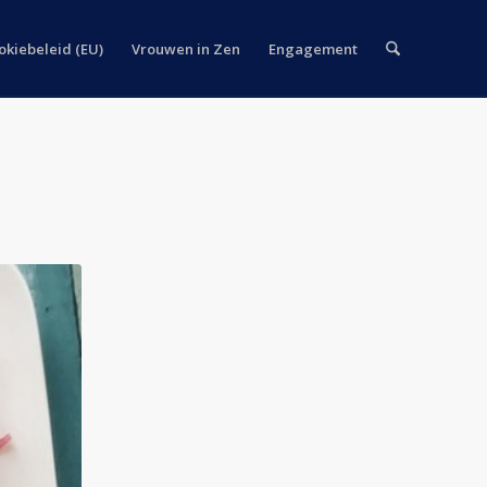
okiebeleid (EU)
Vrouwen in Zen
Engagement