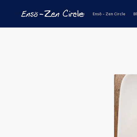
Home
Ensō – Zen Circle
B