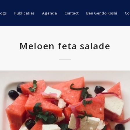
logs
Publicaties
Agenda
Contact
Ben Gendo Roshi
Co
Meloen feta salade