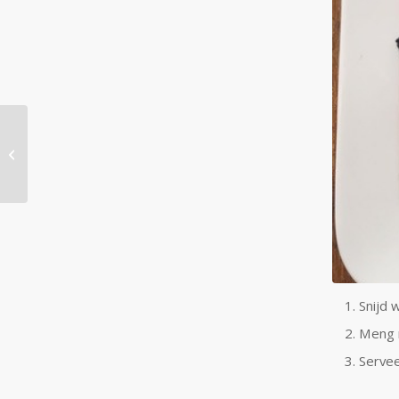
Makreel salade
Snijd 
Meng m
Servee