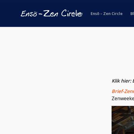
Home
Ensō – Zen Circle
B
Klik hier
Brief-Zen
Zenweeke