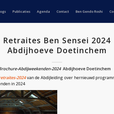
logs
Publicaties
Agenda
Contact
Ben Gendo Roshi
Co
Retraites Ben Sensei 2024
Abdijhoeve Doetinchem
: Brochure-Abdijweekenden-2024
Abdijhoeve Doetinchem
retraites-2024
van de Abdijleiding over hernieuwd progra
nden in 2024