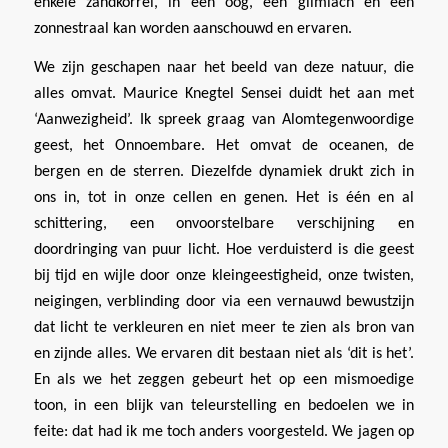
enkele zandkorrel, in een oog, een glimlach en een
zonnestraal kan worden aanschouwd en ervaren.
We zijn geschapen naar het beeld van deze natuur, die
alles omvat. Maurice Knegtel Sensei duidt het aan met
‘Aanwezigheid’. Ik spreek graag van Alomtegenwoordige
geest, het Onnoembare. Het omvat de oceanen, de
bergen en de sterren. Diezelfde dynamiek drukt zich in
ons in, tot in onze cellen en genen. Het is één en al
schittering, een onvoorstelbare verschijning en
doordringing van puur licht. Hoe verduisterd is die geest
bij tijd en wijle door onze kleingeestigheid, onze twisten,
neigingen, verblinding door via een vernauwd bewustzijn
dat licht te verkleuren en niet meer te zien als bron van
en zijnde alles. We ervaren dit bestaan niet als ‘dit is het’.
En als we het zeggen gebeurt het op een mismoedige
toon, in een blijk van teleurstelling en bedoelen we in
feite: dat had ik me toch anders voorgesteld. We jagen op