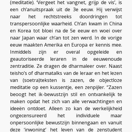
(meditatie). ‘Vergeet het vangnet, grijp de vis’, is
een ch’anuitspraak uit de 3e eeuw. Hij verwijst
naar het rechtstreeks doordringen tot
transpersoonlijke waarheid. Ch’an kwam in China
en Korea tot bloei na de 5e eeuw en woei over
naar Japan waar ch’an tot zen werd. In de vorige
eeuw maakten Amerika en Europa er kennis mee.
Inmiddels zijn er overal opgeleide en
geautoriseerde leraren in de eeuwenoude
zentraditie. Ze dragen de dharmaleer over. Naast
teisho’s of dharmatalks van de leraar en het lezen
van (soetra)teksten is zazen, de objectloze
meditatie op een kussentje, een zenpijler. “Zazen
beoogt het ik-bewustzijn stil en ontvankelijk te
maken opdat het zich van alle verwachtingen en
ideeën ontdoet. Alleen zo kan de werkelijkheid
ongecensureerd het individuele maar
onpersoonlijke bewustzijn binnengaan en vanuit
deze ‘inwoning’ het leven van de zenstudent