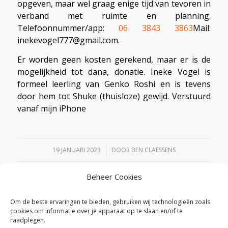
opgeven, maar wel graag enige tijd van tevoren in
verband met ruimte en planning.
Telefoonnummer/app:
06 3843 3863
Mail:
inekevogel777@gmail.com.
Er worden geen kosten gerekend, maar er is de
mogelijkheid tot dana, donatie. Ineke Vogel is
formeel leerling van Genko Roshi en is tevens
door hem tot Shuke (thuisloze) gewijd. Verstuurd
vanaf mijn iPhone
/
19 JANUARI 2023
DOOR
BEN CLAESSENS
Beheer Cookies
Deel dit stuk
Om de beste ervaringen te bieden, gebruiken wij technologieën zoals
cookies om informatie over je apparaat op te slaan en/of te
raadplegen.