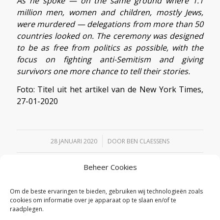
As he spoke — on the same ground where 1.1
million men, women and children, mostly Jews,
were murdered — delegations from more than 50
countries looked on. The ceremony was designed
to be as free from politics as possible, with the
focus on fighting anti-Semitism and giving
survivors one more chance to tell their stories.
Foto: Titel uit het artikel van de New York Times,
27-01-2020
/
28 JANUARI 2020
DOOR
BEN CLAESSENS
Beheer Cookies
Deel dit stuk
Om de beste ervaringen te bieden, gebruiken wij technologieën zoals
cookies om informatie over je apparaat op te slaan en/of te
raadplegen.