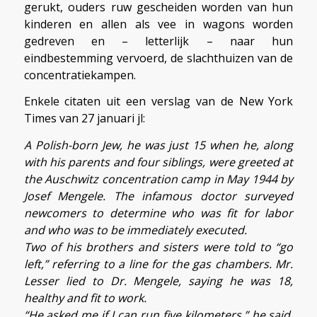
gerukt, ouders ruw gescheiden worden van hun
kinderen en allen als vee in wagons worden
gedreven en – letterlijk – naar hun
eindbestemming vervoerd, de slachthuizen van de
concentratiekampen.
Enkele citaten uit een verslag van de New York
Times van 27 januari jl:
A Polish-born Jew, he was just 15 when he, along
with his parents and four siblings, were greeted at
the Auschwitz concentration camp in May 1944 by
Josef Mengele. The infamous doctor surveyed
newcomers to determine who was fit for labor
and who was to be immediately executed.
Two of his brothers and sisters were told to “go
left,” referring to a line for the gas chambers. Mr.
Lesser lied to Dr. Mengele, saying he was 18,
healthy and fit to work.
“He asked me if I can run five kilometers,” he said.