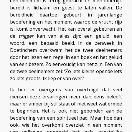
een minimum is terug gebracht en men innerlijk
bereid is lichaam en geest te laten vallen. De
bereidheid daartoe gebeurt in jarenlange
beoefening en het moment waarop de vrucht rijp
is, komt onverwacht. Het kan overal gebeuren en
de
trigger
kan van alles zijn: een geluid, een
woord, een bepaald beeld. In de zenweek in
Doetinchem overkwam het de twee deelnemers
door het lezen een regel in een boek en het geluid
van een bezem. Zo eenvoudig kan het zijn. Een van
de twee deelnemers zei: ‘Zo iets kleins opende iets
zo iets groots. Ik liep er van over.’
Ik ben er overigens van overtuigd dat veel
mensen deze ervaringen meer dan eens beleeft
maar er amper bij stil staat of niet weet wat ermee
te beginnen. Het is ook niet gebonden aan de
beoefening van een spiritueel pad. Maar hoe dan
ook, wie het overkomt overziet in een moment
van volledige openheid het hele geestelijke