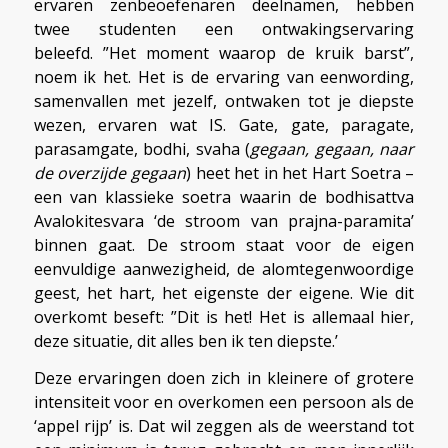
ervaren zenbeoefenaren deelnamen, hebben
twee studenten een ontwakingservaring
beleefd. ”Het moment waarop de kruik barst”,
noem ik het. Het is de ervaring van eenwording,
samenvallen met jezelf, ontwaken tot je diepste
wezen, ervaren wat IS. Gate, gate, paragate,
parasamgate, bodhi, svaha (
gegaan, gegaan, naar
de overzijde gegaan
) heet het in het Hart Soetra –
een van klassieke soetra waarin de bodhisattva
Avalokitesvara ‘de stroom van prajna-paramita’
binnen gaat. De stroom staat voor de eigen
eenvuldige aanwezigheid, de alomtegenwoordige
geest, het hart, het eigenste der eigene. Wie dit
overkomt beseft: ”Dit is het! Het is allemaal hier,
deze situatie, dit alles ben ik ten diepste.’
Deze ervaringen doen zich in kleinere of grotere
intensiteit voor en overkomen een persoon als de
‘appel rijp’ is. Dat wil zeggen als de weerstand tot