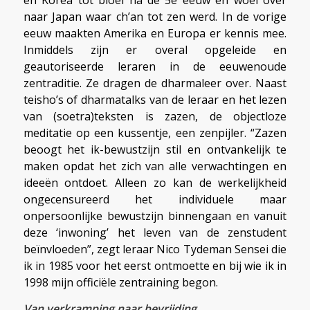
en Korea tot bloei na de 5e eeuw en woei over
naar Japan waar ch’an tot zen werd. In de vorige
eeuw maakten Amerika en Europa er kennis mee.
Inmiddels zijn er overal opgeleide en
geautoriseerde leraren in de eeuwenoude
zentraditie. Ze dragen de dharmaleer over. Naast
teisho’s of dharmatalks van de leraar en het lezen
van (soetra)teksten is zazen, de objectloze
meditatie op een kussentje, een zenpijler. “Zazen
beoogt het ik-bewustzijn stil en ontvankelijk te
maken opdat het zich van alle verwachtingen en
ideeën ontdoet. Alleen zo kan de werkelijkheid
ongecensureerd het individuele maar
onpersoonlijke bewustzijn binnengaan en vanuit
deze ‘inwoning’ het leven van de zenstudent
beïnvloeden”, zegt leraar Nico Tydeman Sensei die
ik in 1985 voor het eerst ontmoette en bij wie ik in
1998 mijn officiële zentraining begon.
Van verkramping naar bevrijding