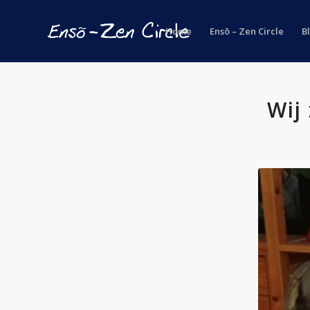
Home
Ensō – Zen Circle
B
Wij