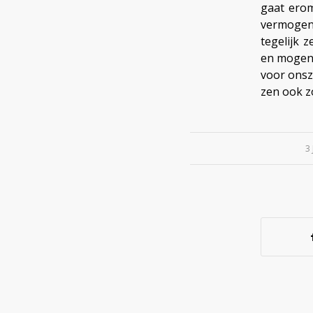
gaat erom
vermogen.
tegelijk 
en mogen 
voor onsz
zen ook zo
3 