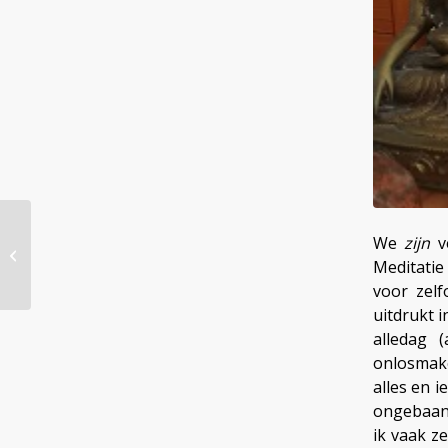
We
zijn
ve
Eén grenzeloze
oceaan van stilte
Meditatie
voor zelf
uitdrukt i
alledag (
onlosmake
alles en i
ongebaand
ik vaak ze