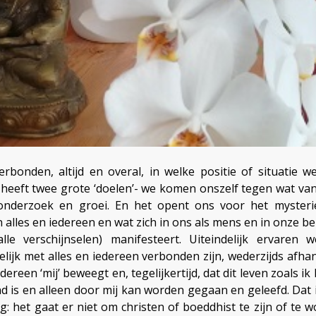
rbonden, altijd en overal, in welke positie of situatie we
 heeft twee grote ‘doelen’- we komen onszelf tegen wat van
onderzoek en groei. En het opent ons voor het mysteri
n alles en iedereen en wat zich in ons als mens en in onze b
alle verschijnselen) manifesteert. Uiteindelijk ervaren
lijk met alles en iedereen verbonden zijn, wederzijds afhank
edereen ‘mij’ beweegt en, tegelijkertijd, dat dit leven zoals ik
 is en alleen door mij kan worden gegaan en geleefd. Dat
g: het gaat er niet om christen of boeddhist te zijn of te 