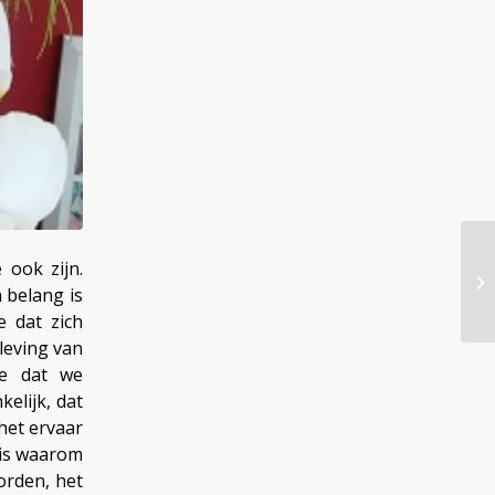
 ook zijn.
 belang is
e dat zich
eleving van
 we dat we
elijk, dat
 het ervaar
 is waarom
worden, het