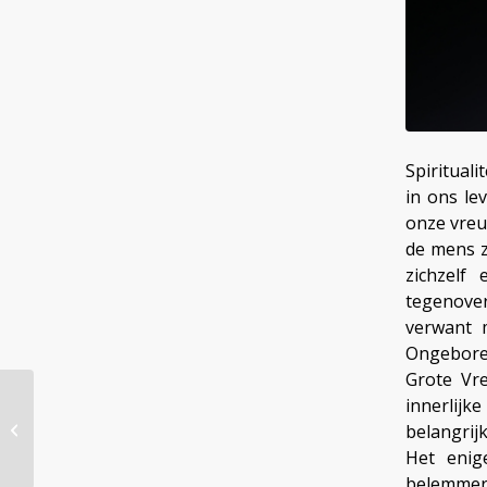
Spirituali
in ons le
onze vreu
de mens z
zichzelf 
tegenover
verwant m
Ongeboren
Grote Vre
innerlijk
Bij het overlijden van
Guus Hellegers (1937 –
belangrij
+2019)
Het enig
belemmeri