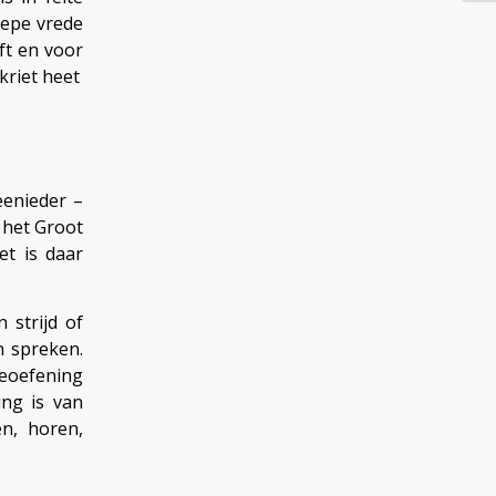
iepe vrede
eft en voor
kriet heet
eenieder –
 het Groot
t is daar
 strijd of
n spreken.
beoefening
ing is van
en, horen,