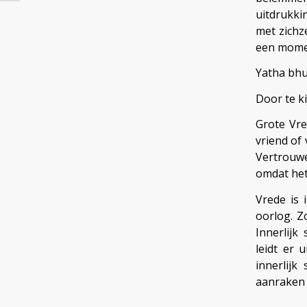
uitdrukki
met zichze
een momen
Yatha bhu
Door te k
Grote Vre
vriend of
Vertrouw
omdat het
Vrede is 
oorlog. Z
Innerlijk
leidt er 
innerlijk
aanraken z