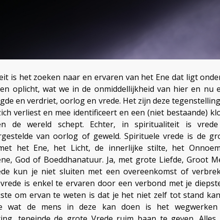
teit is het zoeken naar en ervaren van het Ene dat ligt onde
ven oplicht, wat we in de onmiddellijkheid van hier en nu e
gde en verdriet, oorlog en vrede. Het zijn deze tegenstellin
ich verliest en mee identificeert en een (niet bestaande) kl
en de wereld schept. Echter, in spiritualiteit is vred
gestelde van oorlog of geweld. Spirituele vrede is de gr
et het Ene, het Licht, de innerlijke stilte, het Onnoe
e, God of Boeddhanatuur. Ja, met grote Liefde, Groot 
de kun je niet sluiten met een overeenkomst of verbre
e vrede is enkel te ervaren door een verbond met je diepste
kste om ervan te weten is dat je het niet zelf tot stand ka
e wat de mens in deze kan doen is het wegwerken
ng, teneinde de grote Vrede ruim baan te geven. Alles i