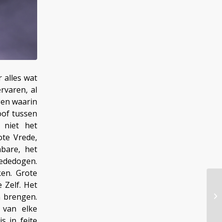
r alles wat
rvaren, al
gen waarin
oof tussen
e niet het
ote Vrede,
mbare, het
Mededogen.
ken. Grote
 Zelf. Het
n brengen.
 van elke
s in feite