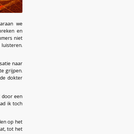
aaraan we
preken en
mmers niet
luisteren.
satie naar
te grijpen.
 de dokter
d door een
ad ik toch
den op het
at, tot het