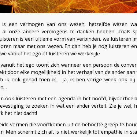
n is een vermogen van ons wezen, hetzelfde wezen w
s al onze andere vermogens te danken hebben, zoals s
uisteren is een ultieme vorm van verbinden, we luisteren i
oren maar met ons wezen. En dan heb je nog luisteren en 
we vanuit het ego of luisteren we werkelijk?
 vanuit het ego toont zich wanneer een persoon de conver
ekt door elke mogelijkheid in het verhaal van de ander aan 
eb ik ook gehad toen ik…. Ja, ik ben vorige week ook bij
n….
 ook luisteren met een agenda in het hoofd, bijvoorbeel
evestiging te zoeken in wat een ander vertelt. Zie je wel, h
 ik het niet dacht!
beide vormen die voortkomen uit de behoefte greep te hou
n. Men schermt zich af, is niet werkelijk tot empathie in sta