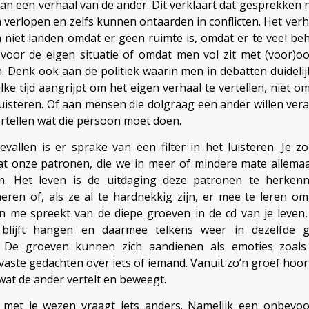
van een verhaal van de ander. Dit verklaart dat gesprekken n
verlopen en zelfs kunnen ontaarden in conflicten. Het verh
 niet landen omdat er geen ruimte is, omdat er te veel be
voor de eigen situatie of omdat men vol zit met (voor)o
. Denk ook aan de politiek waarin men in debatten duidelij
lke tijd aangrijpt om het eigen verhaal te vertellen, niet o
luisteren. Of aan mensen die dolgraag een ander willen ver
ertellen wat die persoon moet doen.
evallen is er sprake van een filter in het luisteren. Je 
t onze patronen, die we in meer of mindere mate allema
en. Het leven is de uitdaging deze patronen te herkenn
eren of, als ze al te hardnekkig zijn, er mee te leren o
n me spreekt van de diepe groeven in de cd van je leven,
 blijft hangen en daarmee telkens weer in dezelfde 
n. De groeven kunnen zich aandienen als emoties zoals
vaste gedachten over iets of iemand. Vanuit zo’n groef hoor
 wat de ander vertelt en beweegt.
 met je wezen vraagt iets anders. Namelijk een onbevo