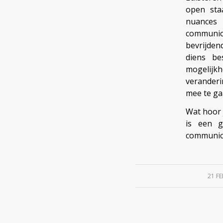
open sta
nuances 
communica
bevrijden
diens be
mogelijkh
veranderi
mee te ga
Wat hoor 
is een g
communica
21 F