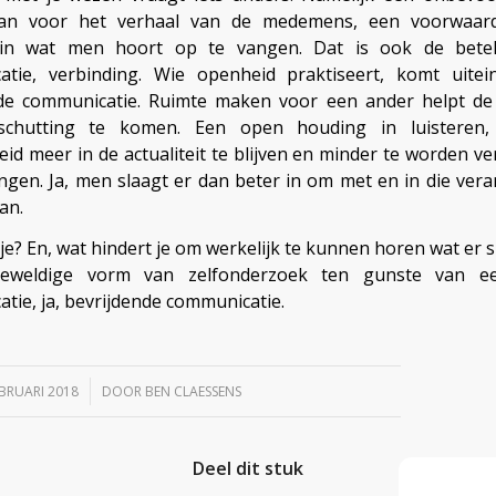
an voor het verhaal van de medemens, een voorwaa
in wat men hoort op te vangen. Dat is ook de bete
tie, verbinding. Wie openheid praktiseert, komt uitein
de communicatie. Ruimte maken voor een ander helpt de
schutting te komen. Een open houding in luisteren,
eid meer in de actualiteit te blijven en minder te worden ve
ngen. Ja, men slaagt er dan beter in om met en in die ver
an.
je? En, wat hindert je om werkelijk te kunnen horen wat er s
eweldige vorm van zelfonderzoek ten gunste van e
tie, ja, bevrijdende communicatie.
/
EBRUARI 2018
DOOR
BEN CLAESSENS
Deel dit stuk