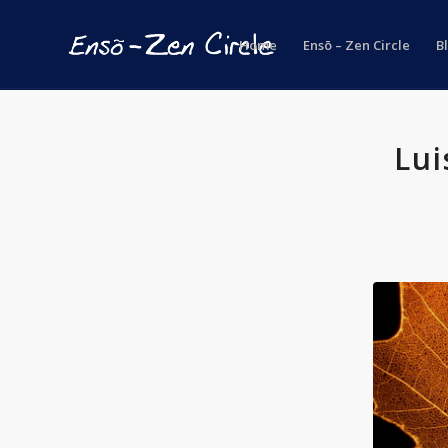
Home
Ensō – Zen Circle
B
Lui