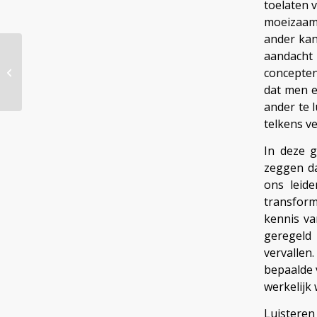
toelaten 
moeizaam 
ander kan
Niemand uit- of
aandacht 
buitensluiten – dé
concepten
uitdaging voor individu
dat men e
en gemeen...
ander te 
telkens v
In deze g
zeggen da
ons leid
transform
kennis va
geregeld
vervalle
bepaalde 
werkelijk
Luisteren