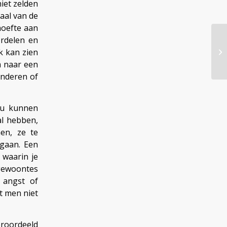
iet zelden
aal van de
hoefte aan
ordelen en
k kan zien
m naar een
anderen of
zou kunnen
al hebben,
en, ze te
mgaan. Een
 waarin je
gewoontes
 angst of
t men niet
oroordeeld