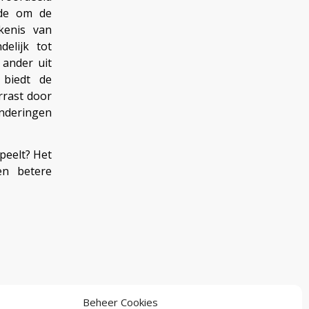
rde om de
kenis van
delijk tot
 ander uit
 biedt de
rrast door
anderingen
peelt? Het
en betere
Beheer Cookies