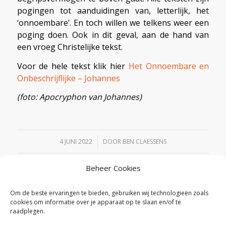
pogingen tot aanduidingen van, letterlijk, het
‘onnoembare’. En toch willen we telkens weer een
poging doen. Ook in dit geval, aan de hand van
een vroeg Christelijke tekst.
Voor de hele tekst klik hier
Het Onnoembare en
Onbeschrijflijke – Johannes
(foto: Apocryphon van Johannes)
/
4 JUNI 2022
DOOR
BEN CLAESSENS
Beheer Cookies
Deel dit stuk
Om de beste ervaringen te bieden, gebruiken wij technologieën zoals
cookies om informatie over je apparaat op te slaan en/of te
raadplegen.