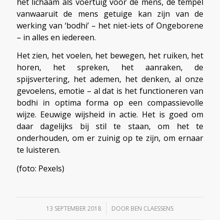
het lichaam als voertuig voor de mens, de tempel
vanwaaruit de mens getuige kan zijn van de
werking van ‘bodhi’ – het niet-iets of Ongeborene
– in alles en iedereen.
Het zien, het voelen, het bewegen, het ruiken, het
horen, het spreken, het aanraken, de
spijsvertering, het ademen, het denken, al onze
gevoelens, emotie – al dat is het functioneren van
bodhi in optima forma op een compassievolle
wijze. Eeuwige wijsheid in actie. Het is goed om
daar dagelijks bij stil te staan, om het te
onderhouden, om er zuinig op te zijn, om ernaar
te luisteren.
(foto: Pexels)
/
13 SEPTEMBER 2018
DOOR
BEN CLAESSENS