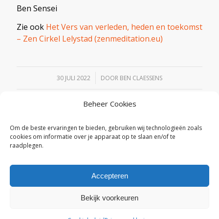
Ben Sensei
Zie ook
Het Vers van verleden, heden en toekomst
– Zen Cirkel Lelystad (zenmeditation.eu)
/
30 JULI 2022
DOOR
BEN CLAESSENS
Beheer Cookies
Deel dit stuk
Om de beste ervaringen te bieden, gebruiken wij technologieën zoals
cookies om informatie over je apparaat op te slaan en/of te
raadplegen.
Accepteren
Bekijk voorkeuren
© Copyright - Zen Cirkel Lelystad |
Privacyverklaring
|