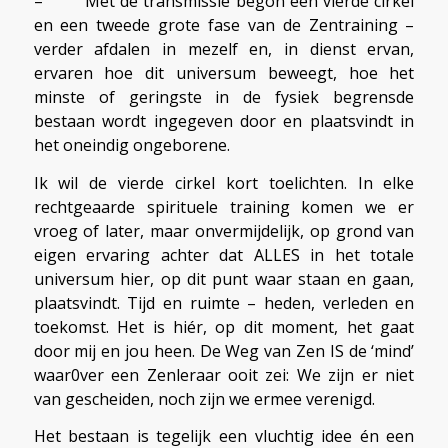
– Met de transmissie begon een vierde cirkel
en een tweede grote fase van de Zentraining –
verder afdalen in mezelf en, in dienst ervan,
ervaren hoe dit universum beweegt, hoe het
minste of geringste in de fysiek begrensde
bestaan wordt ingegeven door en plaatsvindt in
het oneindig ongeborene.
Ik wil de vierde cirkel kort toelichten. In elke
rechtgeaarde spirituele training komen we er
vroeg of later, maar onvermijdelijk, op grond van
eigen ervaring achter dat ALLES in het totale
universum hier, op dit punt waar staan en gaan,
plaatsvindt. Tijd en ruimte – heden, verleden en
toekomst. Het is hiér, op dit moment, het gaat
door mij en jou heen. De Weg van Zen IS de ‘mind’
waar0ver een Zenleraar ooit zei: We zijn er niet
van gescheiden, noch zijn we ermee verenigd.
Het bestaan is tegelijk een vluchtig idee én een