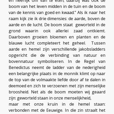
en heerlijk om van te eten; daarbij was ook de
boom van het leven midden in de tuin en de boom
van de kennis van goed en kwaad.” Als ik naar het
raam kijk zie ik drie dimensies: de aarde, boven de
aarde en de lucht. De boom staat geworteld in de
grond waarin ook allerlei zaad ontkiemt.
Daarboven groeien bloemen en planten en de
blauwe lucht completeert het geheel. Tussen
aarde en hemel zijn verschillende jakobsladders
opgericht die de verbinding van natuur en
bovennatuur symboliseren. In de Regel van
Benedictus neemt de ladder van de nederigheid
een belangrijke plaats in: de monnik klimt op naar
de top van de volmaakte liefde door af te dalen in
deemoed en zich te verzoenen met zijn menselijke
broosheid. Net als de boom moeten wij geaard
zijn: geworteld staan in onze menselijkheid,
maar met onze kruin in de hemel staan:
verbonden met de Eeuwige. In die zin straalt het